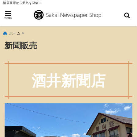
清里高原から元気を発信！
menu
ホーム
新聞販売
酒井新聞店